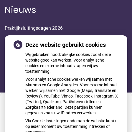
Nieuws
Praktijksluitingsdagen 2026
Huisarts in opleiding
Deze website gebruikt cookies
Wij gebruiken noodzakelijke cookies zodat deze
Geneesmiddelen mee op reis
website goed kan werken. Voor analytische
cookies en externe inhoud vragen wij uw
toestemming.
Voor analytische cookies werken wij samen met
Matomo en Google Analytics. Voor externe inhoud
werken wij samen met Google (Maps, Translate en
Reviews), YouTube, Vimeo, Facebook, Instagram, X
(Twitter), Qualizorg, Patiëntenvertellen en
ZorgkaartNederland. Deze partijen kunnen
gegevens zoals uw IP-adres verwerken.
U heeft geen toestemming gegeven voor
Via Cookie-instellingen onderaan de website kunt u
externe inhoud
die nodig is om dit te zien.
op ieder moment uw toestemming intrekken of