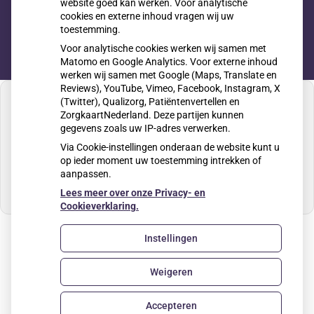
website goed kan werken. Voor analytische
cookies en externe inhoud vragen wij uw
toestemming.
Voor analytische cookies werken wij samen met
Matomo en Google Analytics. Voor externe inhoud
werken wij samen met Google (Maps, Translate en
Reviews), YouTube, Vimeo, Facebook, Instagram, X
(Twitter), Qualizorg, Patiëntenvertellen en
ZorgkaartNederland. Deze partijen kunnen
gegevens zoals uw IP-adres verwerken.
U heeft geen toestemming gegeven voor
Via Cookie-instellingen onderaan de website kunt u
externe inhoud
die nodig is om dit te zien.
op ieder moment uw toestemming intrekken of
aanpassen.
Cookie-instellingen wijzigen
Lees meer over onze Privacy- en
Cookieverklaring.
Instellingen
Uw Zorg Online
|
Beheer
Weigeren
Privacy verklaring
|
Cookie-instellingen
|
Voorwaarden
Accepteren