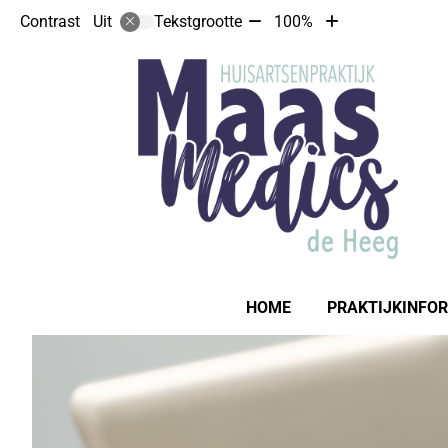
Tekst
Tekst
Contrast
Tekstgrootte
100%
Uit
verkleinen
vergroten
met
met
10%
10%
Hoofdmenu
HOME
PRAKTIJKINFO