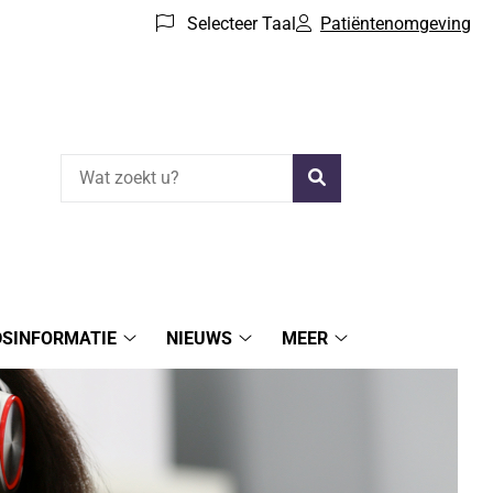
Selecteer Taal
Patiëntenomgeving
Zoeken
DSINFORMATIE
NIEUWS
MEER
rtners
Gezondheidsinformatie
Nieuws
Meer
submenu
submenu
submenu