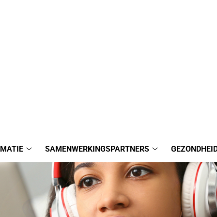
RMATIE
SAMENWERKINGSPARTNERS
GEZONDHEI
Praktijkinformatie
Samenwerkingspa
submenu
submenu