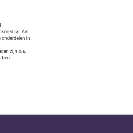
l
aasmedics. Als
e onderdelen in
den zijn o.a.
k ben