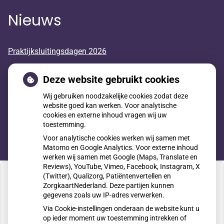
Nieuws
Praktijksluitingsdagen 2026
Huisarts in opleiding
Deze website gebruikt cookies
Wij gebruiken noodzakelijke cookies zodat deze
Geneesmiddelen mee op reis
website goed kan werken. Voor analytische
cookies en externe inhoud vragen wij uw
toestemming.
Voor analytische cookies werken wij samen met
Matomo en Google Analytics. Voor externe inhoud
werken wij samen met Google (Maps, Translate en
Reviews), YouTube, Vimeo, Facebook, Instagram, X
(Twitter), Qualizorg, Patiëntenvertellen en
ZorgkaartNederland. Deze partijen kunnen
gegevens zoals uw IP-adres verwerken.
U heeft geen toestemming gegeven voor
Via Cookie-instellingen onderaan de website kunt u
externe inhoud
die nodig is om dit te zien.
op ieder moment uw toestemming intrekken of